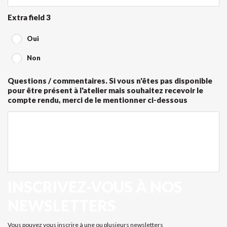
Extra field 3
Oui
Non
Questions / commentaires. Si vous n'êtes pas disponible
pour être présent à l'atelier mais souhaitez recevoir le
compte rendu, merci de le mentionner ci-dessous
INSCRIVEZ-VOUS À NOS
NEWSLETTERS
Je
Vous pouvez vous inscrire à une ou plusieurs newsletters