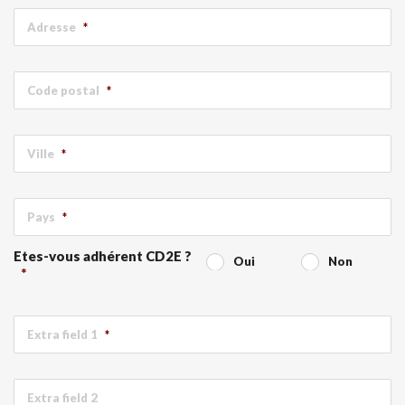
Adresse
*
Code postal
*
Ville
*
Pays
*
Etes-vous adhérent CD2E ?
Oui
Non
*
Extra field 1
*
Extra field 2