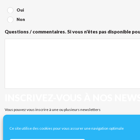
Oui
Non
Questions / commentaires. Si vous n'êtes pas disponible pour
INSCRIVEZ-VOUS À NOS NEW
Je
Vous pouvez vous inscrire à une ou plusieurs newsletters
m'inscris
Je m'inscris aux newsletters
aux
newsletters
Ce site utilise des cookies pour vous assurer une navigation optimale
RGPD
*
Je déclare avoir pris connaissance des conditions d’inscri