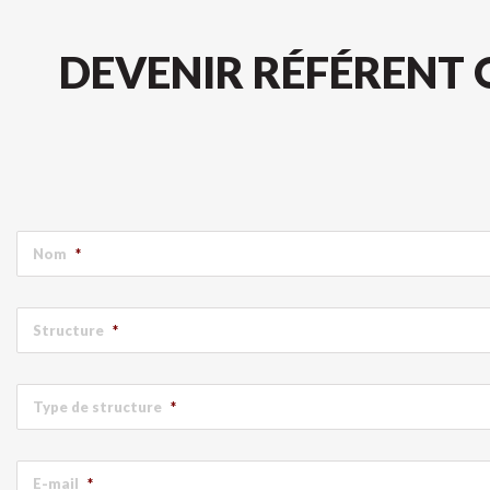
DEVENIR RÉFÉRENT 
Nom
*
Structure
*
Type de structure
*
E-mail
*