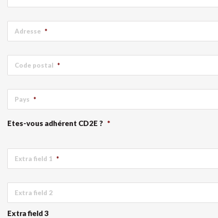
Adresse
*
Code postal
*
Pays
*
Etes-vous adhérent CD2E ?
*
Extra field 1
*
Extra field 2
Extra field 3