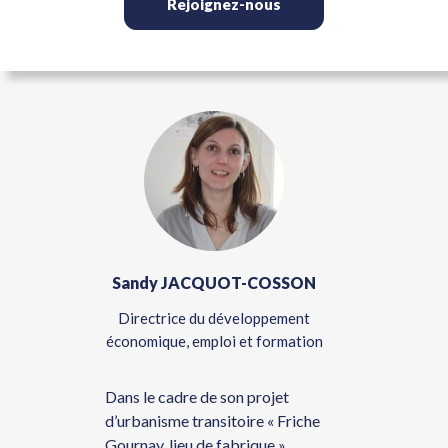
Rejoignez-nous
MP
Sandy JACQUOT-COSSON
Si
ord & Est
Directrice du développement
Responsa
économique, emploi et formation
Urbaines 
Régionale 
ns
Dans le cadre de son projet
d’urbanisme transitoire « Friche
res
L’URH Ha
Gournay, lieu de fabrique »,