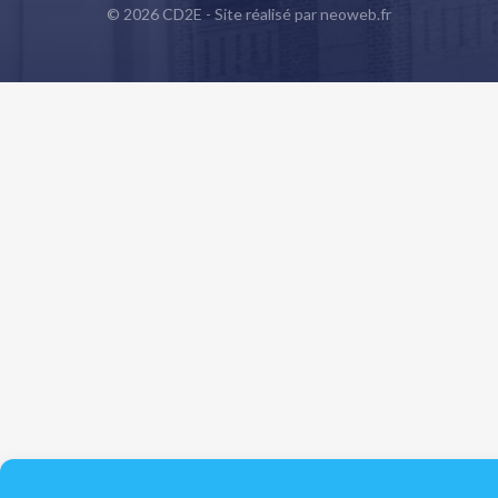
© 2026 CD2E - Site réalisé par
neoweb.fr