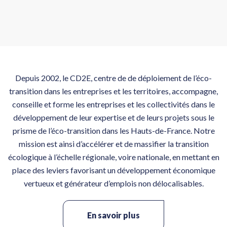
17
Solaire Thermique & Industrie,
décarboner la chaleur
Sep
17
Autoconsommation collective (ACC)
: bien comprendre pour réussir
Sep
Depuis 2002, le CD2E, centre de de déploiement de l’éco-
22
Webinaire > Présentation des
transition dans les entreprises et les territoires, accompagne,
solutions d’accompagnement et de
Sep
financement de France Active
conseille et forme les entreprises et les collectivités dans le
22
développement de leur expertise et de leurs projets sous le
Connaître l’essentiel sur les projets
d’énergies renouvelables
prisme de l’éco-transition dans les Hauts-de-France. Notre
Sep
participatifs et citoyens –
mission est ainsi d’accélérer et de massifier la transition
Valenciennes (59)
23
Bâtir en terre crue, de la matière au
écologique à l’échelle régionale, voire nationale, en mettant en
chantier [M1+M4 Enduits]
place des leviers favorisant un développement économique
Sep
vertueux et générateur d’emplois non délocalisables.
24
De la déconstruction soignée à la
construction
Sep
En savoir plus