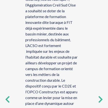
associati
l’Agglomération Creil Sud Oise
s. Plus
représent
a souhaité se doter de la
sociaux,
plateforme de formation
ent
depuis d
innovante dite baraque à FIT
ur les
sur l’expé
déjà expérimentée dans le
e
cd2e sur 
bassin minier, destinée aux
tion
la maîtris
professionnels du bâtiment.
stratégie 
L’ACSO est fortement
énergétiq
impliquée sur les enjeux de
bâtiment 
l’habitat durable et souhaite par
collabora
ailleurs développer un projet de
fruits et 
campus de formation orienté
l’accomp
vers les métiers de la
opération
construction durable. Le
adhérents
dispositif conçu par le CD2E et
l’OPCO Constructys est apparu
comme un levier pour la mise en
place d’une dynamique autour