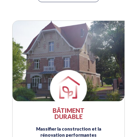
24
Tour Bus Ecoconstruction en Hauts
de France
Sep
29
Solaire photovoltaïque > Études,
Conception et Ingénierie – Devenir
Sep
RGE Études
BÂTIMENT
DURABLE
Massifier la construction et la
rénovation performantes