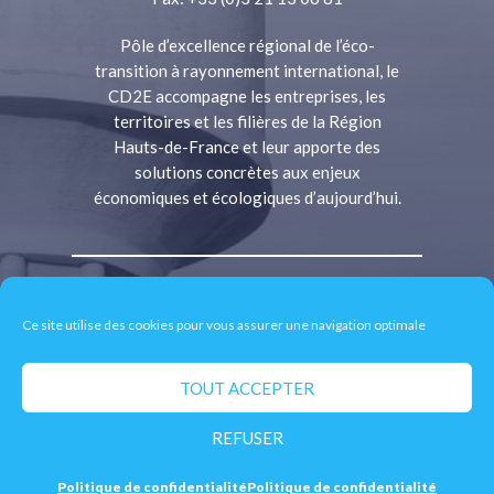
Pôle d’excellence régional de l’éco-
transition à rayonnement international, le
CD2E accompagne les entreprises, les
territoires et les filières de la Région
Hauts-de-France et leur apporte des
solutions concrètes aux enjeux
économiques et écologiques d’aujourd’hui.
Qui sommes-nous ?
Ce site utilise des cookies pour vous assurer une navigation optimale
Offres de services
Bâtiment durable
TOUT ACCEPTER
Économie circulaire
Énergies renouvelables
REFUSER
Achat public durable
Centre de ressources
Politique de confidentialité
Politique de confidentialité