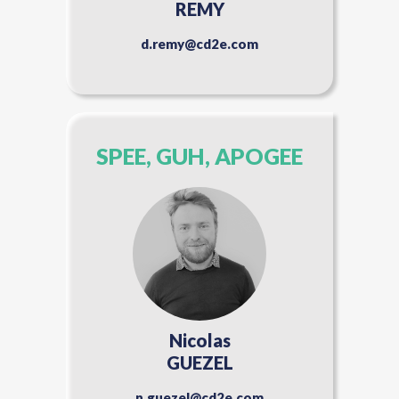
REMY
d.remy@cd2e.com
SPEE, GUH, APOGEE
Nicolas
GUEZEL
n.guezel@cd2e.com