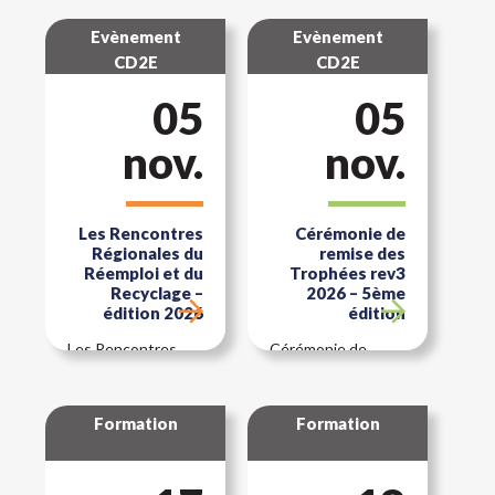
chantier [M6
rénovation
Prescrire]
Evènement
Evènement
CD2E
CD2E
05
05
nov.
nov.
Les Rencontres
Cérémonie de
Régionales du
remise des
Réemploi et du
Trophées rev3
Recyclage –
2026 – 5ème
édition 2026
édition
Les Rencontres
Cérémonie de
Régionales du
remise des
Réemploi et du
Trophées rev3 du
Recyclage – édition
bâtiment durable
Formation
Formation
2026
Jeudi 5 novembre
2026, Conseil
Régional,…