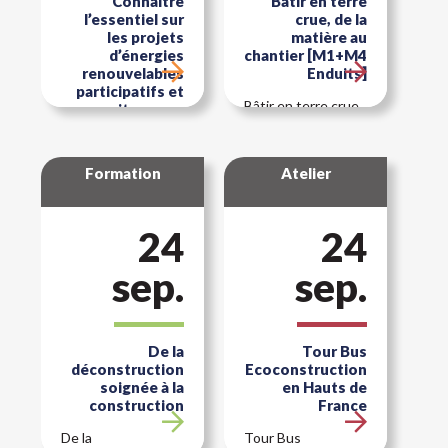
Connaître
Bâtir en terre
l’essentiel sur
crue, de la
les projets
matière au
d’énergies
chantier [M1+M4
renouvelables
Enduits]
participatifs et
Bâtir en terre crue,
citoyens –
de la matière au
Valenciennes
chantier [M1+M4]
(59)
Formation
Atelier
Formation ADEME
gratuite -
Introduction sur
les différents
24
24
modèles de projets
participatifs et la
sep.
sep.
valeur ajoutée des
projets citoyens.
De la
Tour Bus
déconstruction
Ecoconstruction
soignée à la
en Hauts de
construction
France
De la
Tour Bus