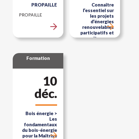
PROPAILLE
Connaître
l’essentiel sur
PROPAILLE
les projets
d’énergies
renouvelables
participatifs et
citoyens –
Amiens (80)
Formation ADEME
Formation
gratuite -
Introduction sur
les différents
10
modèles de projets
participatifs et la
valeur ajoutée des
déc.
projets citoyens.
Bois énergie >
Les
fondamentaux
du bois-énergie
pour la Maîtrise