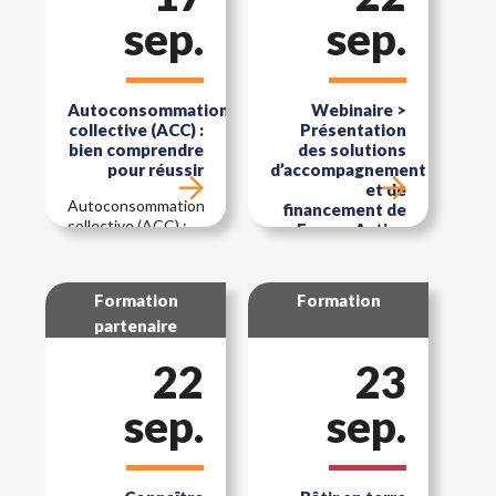
concret de Netexial
sep.
sep.
à [...]
Autoconsommation
Webinaire >
collective (ACC) :
Présentation
bien comprendre
des solutions
pour réussir
d’accompagnement
et de
Autoconsommation
financement de
collective (ACC) :
France Active
bien comprendre
pour réussir
Webinaire >
Présentation des
Formation
Formation
solutions
partenaire
d’accompagnement
et de financement
22
de France Active
23
sep.
sep.