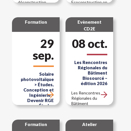
déconstruction
Ecoconstruction en
soignée à la
Hauts de France
construction
Formation
Evènement
CD2E
29
08 oct.
sep.
Les Rencontres
Régionales du
Bâtiment
Solaire
Biosourcé –
photovoltaïque
édition 2026
> Études,
Conception et
Les Rencontres
Ingénierie –
Régionales du
Devenir RGE
Bâtiment
Études
Biosourcé
Solaire
photovoltaïque >
Formation
Atelier
Études,
Conception et