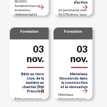
RE2020 :
d’action
fondamentaux et
évolutions
en partenariat avec
règlementaires
Air Efficience, sous
l'impulsion de la
DREAL Hauts-de-
France
Formation
Formation
03
03
nov.
nov.
Bâtir en terre
Matériaux
crue, de la
biosourcés dans
matière au
la construction
chantier [M6
et la rénovation
Prescrire]
Matériaux
Bâtir en terre crue,
biosourcés dans la
de la matière au
construction et la