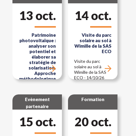
Ingénierie -
Devenir RGE
13 oct.
14 oct.
Études Loos-en-
Gohelle (62)
Patrimoine
Visite du parc
photovoltaïque :
solaire au sol à
analyser son
Wimille de la SAS
potentiel et
ECO
élaborer sa
Visite du parc
stratégie de
solaire au sol à
solarisation.
Wimille de la SAS
Approche
ECO - 14/10/26
méthodologique
et étude de cas
Patrimoine
Evènement
Formation
photovoltaïque :
analyser son
partenaire
potentiel et
élaborer sa
15 oct.
20 oct.
stratégie de
solarisation.
Approche