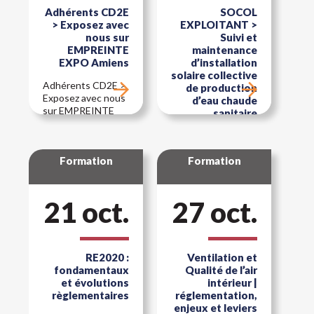
méthodologique et
Adhérents CD2E
SOCOL
étude de cas Loos-
> Exposez avec
EXPLOITANT >
en-Gohelle (62)
nous sur
Suivi et
EMPREINTE
maintenance
EXPO Amiens
d’installation
solaire collective
Adhérents CD2E >
de production
Exposez avec nous
d’eau chaude
sur EMPREINTE
sanitaire
EXPO Amiens
SOCOL
EXPLOITANT >
Formation
Formation
Suivi et
maintenance
d’installation
solaire collective de
21 oct.
27 oct.
production d’eau
chaude sanitaire
RE2020 :
Ventilation et
fondamentaux
Qualité de l’air
et évolutions
intérieur |
règlementaires
réglementation,
enjeux et leviers