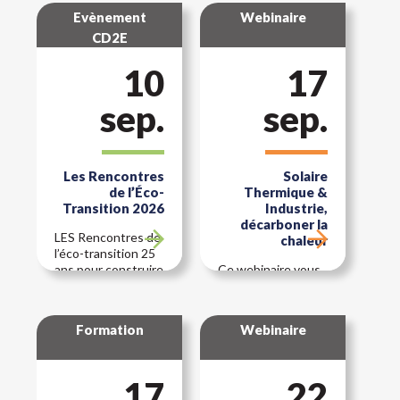
Evènement
Webinaire
CD2E
10
17
sep.
sep.
Les Rencontres
Solaire
de l’Éco-
Thermique &
Transition 2026
Industrie,
décarboner la
LES Rencontres de
chaleur
l’éco-transition 25
ans pour construire
Ce webinaire vous
autrement et
propose de mieux
réussir
comprendre les
durablement Le 10
possibilités du
Formation
Webinaire
septembre…
solaire thermique
et les conditions de
sa réussite, à
17
travers le retour
22
d’expérience