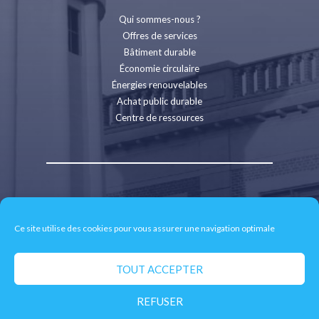
Qui sommes-nous ?
Offres de services
Bâtiment durable
Économie circulaire
Énergies renouvelables
Achat public durable
Centre de ressources
Contact
Recrutement
Ce site utilise des cookies pour vous assurer une navigation optimale
Espace presse
Mentions légales
Politique de confidentialité
TOUT ACCEPTER
Retrait des données personnelles
REFUSER
© 2026 CD2E - Site réalisé par
neoweb.fr