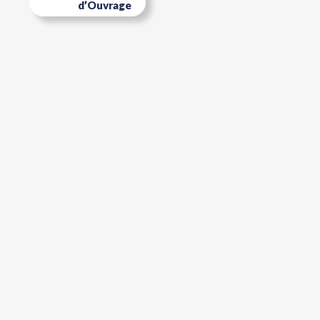
d’Ouvrage
Bois énergie > Les
fondamentaux du
bois-énergie pour
la Maîtrise
d'Ouvrage Loos-
en-Gohelle (62)