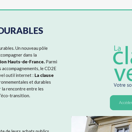
 DURABLES
durables. Un nouveau pôle
 accompagner dans la
égion Hauts-de-France.
Parmi
es accompagnements, le CD2E
el outil internet :
La clause
ironnementales et durables
r la rencontre entre les
’éco-transition.
Accéder
e de leurs achats publics