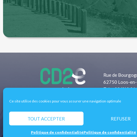
Rue de Bourgog
62750 Loos-en-
Tel: +33 (0)3 21
Fax: +33 (0)3 2
Ce site utilise des cookies pour vous assurer une navigation optimale
Pôle d’excellence régional de l’éco-transition 
entreprises, les territoires et les filières de l
TOUT ACCEPTER
REFUSER
concrètes aux enjeux économiques et écologique
Politique de confidentialité
Politique de confidentialité