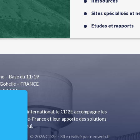
Ressources
Sites spécialisés et 
Etudes et rapports
ne – Base du 11/19
Gohelle – FRANCE
 13 06 80
1 13 06 81
à rayonnement international, le CD2E accompagne les
a Région Hauts-de-France et leur apporte des solutions
s d’aujourd’hui.
© 2026 CD2E - Site réalisé par
neoweb.fr