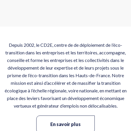
17
Autoconsommation collective (ACC)
: bien comprendre pour réussir
Sep
22
Webinaire > Présentation des
solutions d’accompagnement et de
Sep
financement de France Active
Depuis 2002, le CD2E, centre de de déploiement de l’éco-
22
Connaître l’essentiel sur les projets
transition dans les entreprises et les territoires, accompagne,
d’énergies renouvelables
Sep
participatifs et citoyens –
conseille et forme les entreprises et les collectivités dans le
Valenciennes (59)
23
développement de leur expertise et de leurs projets sous le
Bâtir en terre crue, de la matière au
chantier [M1+M4 Enduits]
prisme de l’éco-transition dans les Hauts-de-France. Notre
Sep
mission est ainsi d’accélérer et de massifier la transition
24
Tour Bus Ecoconstruction en Hauts
écologique à l’échelle régionale, voire nationale, en mettant en
de France
place des leviers favorisant un développement économique
Sep
vertueux et générateur d’emplois non délocalisables.
24
De la déconstruction soignée à la
construction
Sep
En savoir plus