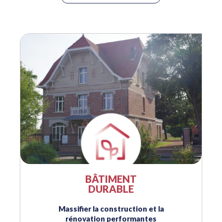
29
Solaire photovoltaïque > Études,
Conception et Ingénierie – Devenir
Sep
RGE Études
08
Les Rencontres Régionales du
Bâtiment Biosourcé – édition 2026
Oct
BÂTIMENT
DURABLE
Massifier la construction et la
rénovation performantes