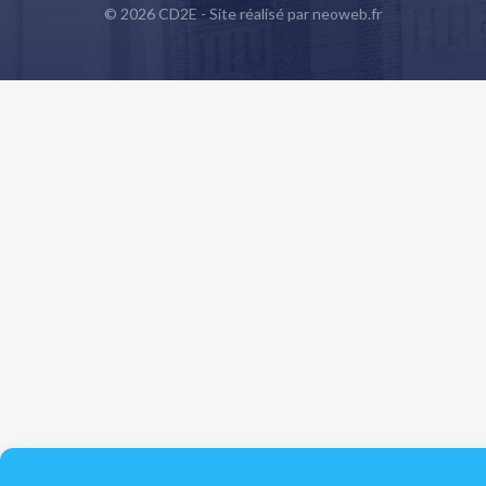
© 2026 CD2E - Site réalisé par
neoweb.fr