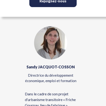
Rejoignez-nous
MP
Sandy JACQUOT-COSSON
Si
ord & Est
Directrice du développement
Responsa
économique, emploi et formation
Urbaines 
Régionale 
ns
Dans le cadre de son projet
d’urbanisme transitoire « Friche
res
L’URH Ha
Gournay, lieu de fabrique »,