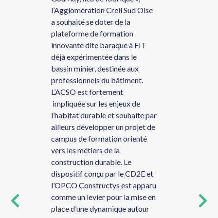
associati
l’Agglomération Creil Sud Oise
s. Plus
représent
a souhaité se doter de la
sociaux,
plateforme de formation
ent
depuis d
innovante dite baraque à FIT
ur les
sur l’expé
déjà expérimentée dans le
e
cd2e sur 
bassin minier, destinée aux
tion
la maîtris
professionnels du bâtiment.
stratégie 
L’ACSO est fortement
énergétiq
impliquée sur les enjeux de
bâtiment 
l’habitat durable et souhaite par
collabora
ailleurs développer un projet de
fruits et 
campus de formation orienté
l’accomp
vers les métiers de la
opération
construction durable. Le
adhérents
dispositif conçu par le CD2E et
l’OPCO Constructys est apparu
comme un levier pour la mise en
place d’une dynamique autour