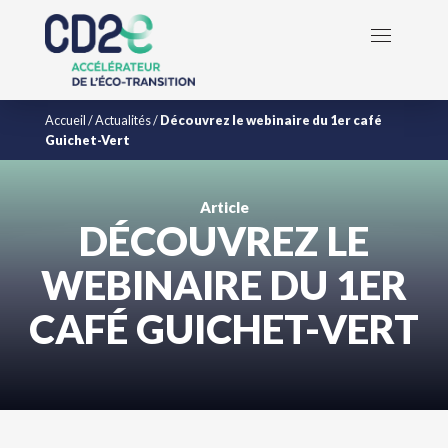
Accueil
/
Actualités
/
Découvrez le webinaire du 1er café
Guichet-Vert
Article
DÉCOUVREZ LE
WEBINAIRE DU 1ER
CAFÉ GUICHET-VERT