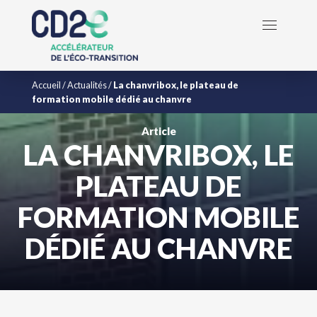
Accueil
/
Actualités
/
La chanvribox, le plateau de
formation mobile dédié au chanvre
Article
LA CHANVRIBOX, LE
PLATEAU DE
FORMATION MOBILE
DÉDIÉ AU CHANVRE