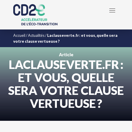
Accueil
/
Actualités
/
Laclauseverte.fr : et vous, quelle sera
votre clause vertueuse ?
Article
LACLAUSEVERTE.FR :
ET VOUS, QUELLE
SERA VOTRE CLAUSE
VERTUEUSE ?