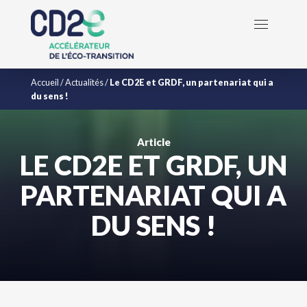
Accueil
/
Actualités
/
Le CD2E et GRDF, un partenariat qui a
du sens !
Article
LE CD2E ET GRDF, UN
PARTENARIAT QUI A
DU SENS !