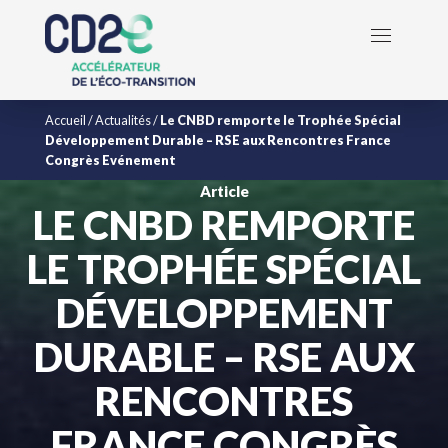
Accueil
/
Actualités
/
Le CNBD remporte le Trophée Spécial
Développement Durable – RSE aux Rencontres France
Congrès Evénement
Article
LE CNBD REMPORTE
LE TROPHÉE SPÉCIAL
DÉVELOPPEMENT
DURABLE – RSE AUX
RENCONTRES
FRANCE CONGRÈS