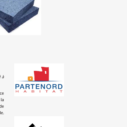
é à
ce
 la
 de
le.