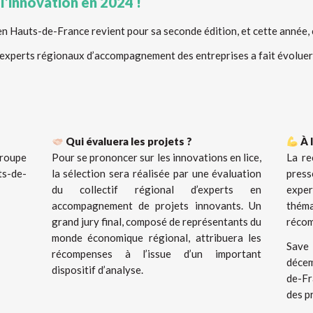
l’innovation en 2024 !
n Hauts-de-France revient pour sa seconde édition, et cette année, c
 d’experts régionaux d’accompagnement des entreprises a fait évoluer
Qui évaluera les projets ?
À l
groupe
Pour se prononcer sur les innovations en lice,
La re
ts-de-
la sélection sera réalisée par une évaluation
pres
du collectif régional d’experts en
exper
accompagnement de projets innovants. Un
théma
grand jury final, composé de représentants du
récom
monde économique régional, attribuera les
Save 
récompenses à l’issue d’un important
décem
dispositif d’analyse.
de-Fr
des pr