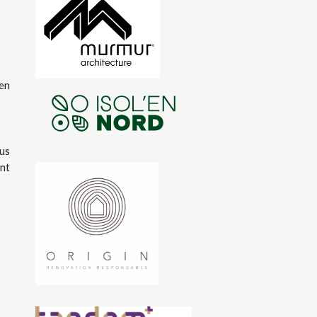
 en
lus
ant