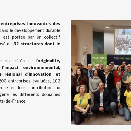
s
entreprises innovantes des
e dans le développement durable
ve est portée par un collectif
posé de
32 structures dont le
ur six critères :
l’originalité,
, l’impact environnemental,
 régional d’innovation, et
200 entreprises évaluées, 102
ence et leur contribution au
gène les différents domaines
auts-de-France