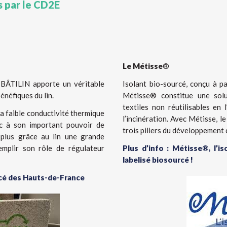
s par le CD2E
Le Métisse
®
 BÂTILIN apporte un véritable
Isolant bio-sourcé, conçu à pa
énéfiques du lin.
Métisse® constitue une solu
textiles non réutilisables en 
sa faible conductivité thermique
l’incinération. Avec Métisse, l
ec à son important pouvoir de
trois piliers du développement 
plus grâce au lin une grande
emplir son rôle de régulateur
Plus d’info : Métisse®, l’is
labelisé biosourcé !
rcé des Hauts-de-France