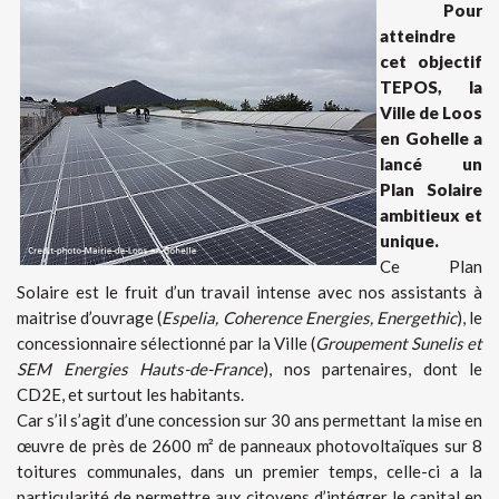
Pour
atteindre
cet objectif
TEPOS, la
Ville de Loos
en Gohelle a
lancé un
Plan Solaire
ambitieux et
unique.
Ce Plan
Solaire est le fruit d’un travail intense avec nos assistants à
maitrise d’ouvrage (
Espelia, Coherence Energies, Energethic
), le
concessionnaire sélectionné par la Ville (
Groupement Sunelis et
SEM Energies Hauts-de-France
), nos partenaires, dont le
CD2E, et surtout les habitants.
Car s’il s’agit d’une concession sur 30 ans permettant la mise en
œuvre de près de 2600 m² de panneaux photovoltaïques sur 8
toitures communales, dans un premier temps, celle-ci a la
particularité de permettre aux citoyens d’intégrer le capital en