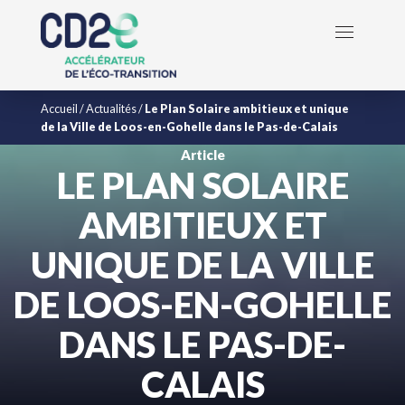
Accueil
/
Actualités
/
Le Plan Solaire ambitieux et unique
de la Ville de Loos-en-Gohelle dans le Pas-de-Calais
Article
LE PLAN SOLAIRE
AMBITIEUX ET
UNIQUE DE LA VILLE
DE LOOS-EN-GOHELLE
DANS LE PAS-DE-
CALAIS