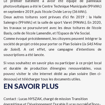
Le premier bâtiment à avoir été équipé de panneaux
photovoltaïques a été le Centre Technique Municipale (99 kWc)
en septembre 2019, puis l’école Ovide Leroy (36 kWc).
Deux autres toitures sont prévues d’ici fin 2019 : la Halle
Salengro (99 kWc) et la salle de sport Varet (99kWc). En 2020,
les travaux se poursuivront avec les deux toitures de l’école
Basly, celle de l’école Lamendin, et l’Espace de Vie Social.
Comme évoqué précédemment, les citoyens peuvent intégrer la
société de projet créée pour porter ce Plan Solaire (
la SAS Mine
de Soleil
). A cet effet, une campagne d’intentions de
souscriptions a été lancée.
Si vous souhaitez en savoir plus ou participer à ce projet local
et durable de production d’énergies renouvelables, vous
pouvez visiter le site internet dédié au plan solaire (lien ci-
dessous) et télécharger tous les documents utiles.
EN SAVOIR PLUS
Contact : Lucas NYSZAK, chargé de mission Transition
énergétique et Développement Durable (Lucas.nyszak[at]loos-