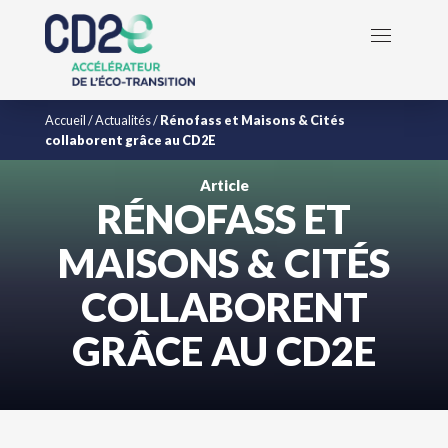
Accueil
/
Actualités
/
Rénofass et Maisons & Cités
collaborent grâce au CD2E
Article
RÉNOFASS ET
MAISONS & CITÉS
COLLABORENT
GRÂCE AU CD2E