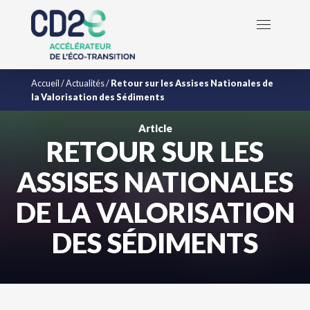
Accueil
/
Actualités
/
Retour sur les Assises Nationales de
la Valorisation des Sédiments
Article
RETOUR SUR LES
ASSISES NATIONALES
DE LA VALORISATION
DES SÉDIMENTS