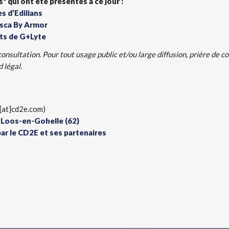
 qui ont été présentés à ce jour :
s d’Edilians
Asca By Armor
ts de G+Lyte
 consultation. Pour tout usage public et/ou large diffusion, prière de 
 légal.
[at]cd2e.com)
à Loos-en-Gohelle (62)
ar le CD2E et ses partenaires