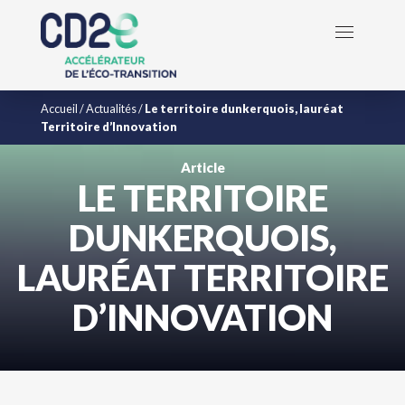
Accueil
/
Actualités
/
Le territoire dunkerquois, lauréat
Territoire d’Innovation
Article
LE TERRITOIRE
DUNKERQUOIS,
LAURÉAT TERRITOIRE
D’INNOVATION