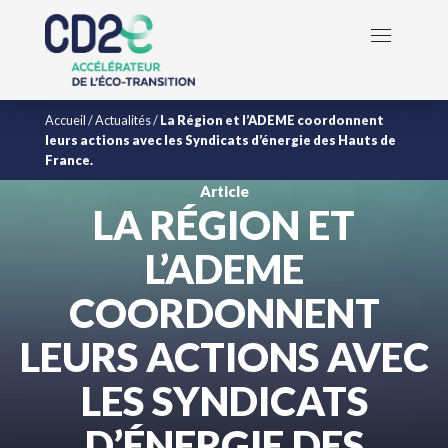
Accueil
/
Actualités
/
La Région et l’ADEME coordonnent
leurs actions avec les Syndicats d’énergie des Hauts de
France.
Article
LA RÉGION ET
L’ADEME
COORDONNENT
LEURS ACTIONS AVEC
LES SYNDICATS
D’ÉNERGIE DES