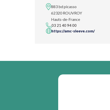
883 bd picasso
62320 ROUVROY
Hauts-de-France
03 21 40 94 00
https://amc-sleeve.com/