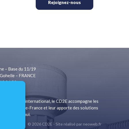
Rejoignez-nous
ne – Base du 11/19
Gohelle – FRANCE
 13 06 80
1 13 06 81
à rayonnement international, le CD2E accompagne les
a Région Hauts-de-France et leur apporte des solutions
s d’aujourd’hui.
© 2026 CD2E - Site réalisé par
neoweb.fr