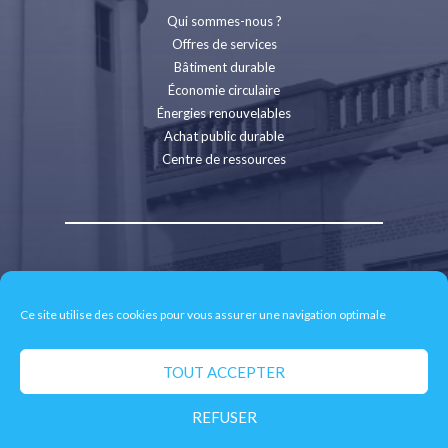
Qui sommes-nous ?
Offres de services
Bâtiment durable
Économie circulaire
Énergies renouvelables
Achat public durable
Centre de ressources
Contact
Recrutement
Ce site utilise des cookies pour vous assurer une navigation optimale
Espace presse
Mentions légales
Politique de confidentialité
TOUT ACCEPTER
Retrait des données personnelles
REFUSER
© 2026 CD2E - Site réalisé par
neoweb.fr