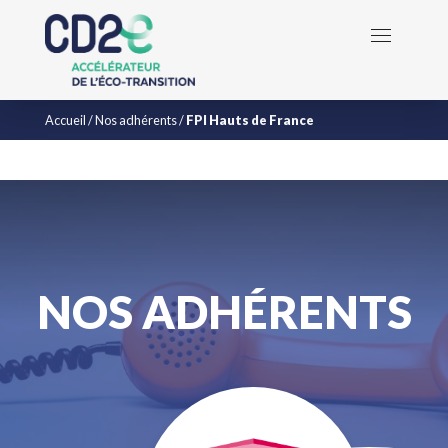
Accueil
/
Nos adhérents
/
FPI Hauts de France
NOS ADHÉRENTS