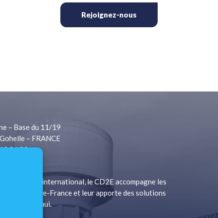
Rejoignez-nous
ne – Base du 11/19
Gohelle – FRANCE
 13 06 80
1 13 06 81
à rayonnement international, le CD2E accompagne les
a Région Hauts-de-France et leur apporte des solutions
s d’aujourd’hui.