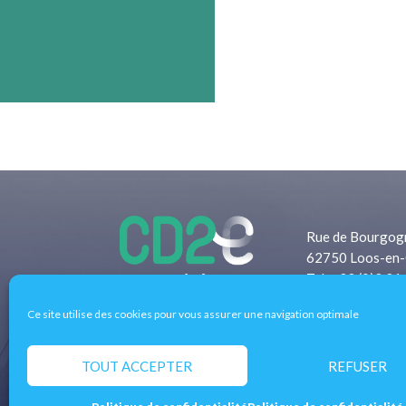
Rue de Bourgog
62750 Loos-en-
Tel: +33 (0)3 21
Fax: +33 (0)3 2
Ce site utilise des cookies pour vous assurer une navigation optimale
Pôle d’excellence régional de l’éco-transition 
entreprises, les territoires et les filières de l
TOUT ACCEPTER
REFUSER
concrètes aux enjeux économiques et écologique