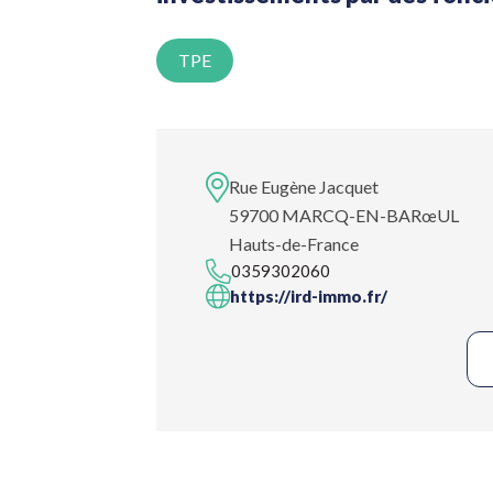
TPE
Rue Eugène Jacquet
59700 MARCQ-EN-BARœUL
Hauts-de-France
0359302060
https://ird-immo.fr/