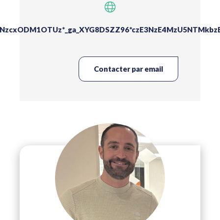
xNzcxODM1OTUz*_ga_XYG8DSZZ96*czE3NzE4MzU5NTMkbzEk
Contacter par email