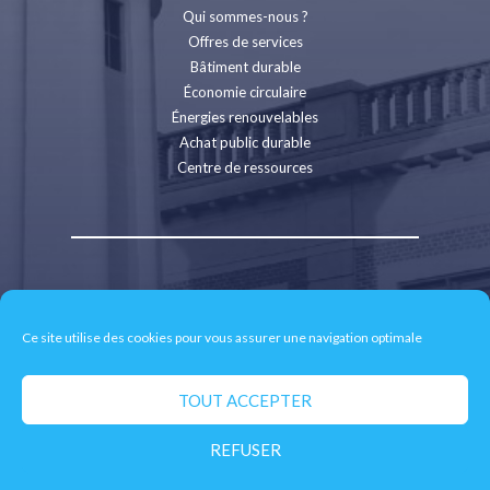
Qui sommes-nous ?
Offres de services
Bâtiment durable
Économie circulaire
Énergies renouvelables
Achat public durable
Centre de ressources
Contact
Recrutement
Ce site utilise des cookies pour vous assurer une navigation optimale
Espace presse
Mentions légales
Politique de confidentialité
TOUT ACCEPTER
Retrait des données personnelles
REFUSER
© 2026 CD2E - Site réalisé par
neoweb.fr