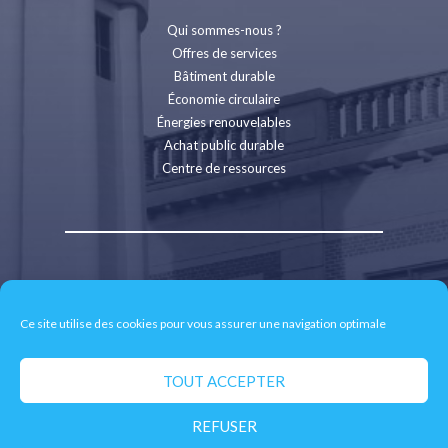
Qui sommes-nous ?
Offres de services
Bâtiment durable
Économie circulaire
Énergies renouvelables
Achat public durable
Centre de ressources
Contact
Recrutement
Ce site utilise des cookies pour vous assurer une navigation optimale
Espace presse
Mentions légales
Politique de confidentialité
TOUT ACCEPTER
Retrait des données personnelles
REFUSER
© 2026 CD2E - Site réalisé par
neoweb.fr