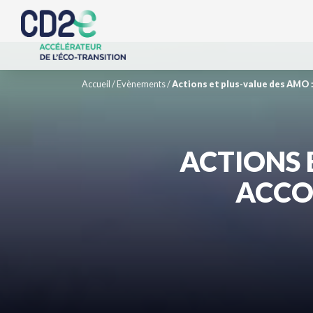
Accueil
/
Evènements
/
Actions et plus-value des AMO 
ACTIONS 
ACCO