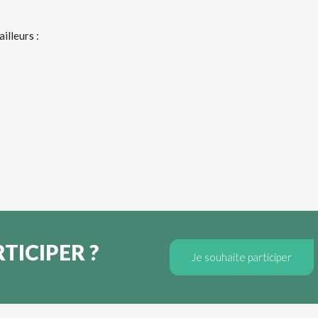
illeurs :
TICIPER ?
Je souhaite participer