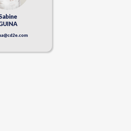
Sabine
GUINA
ina@cd2e.com