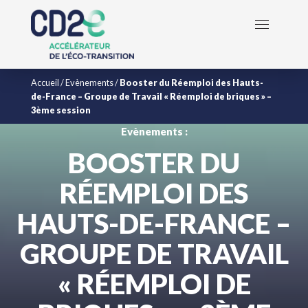
Accueil
/
Evènements
/
Booster du Réemploi des Hauts-
de-France – Groupe de Travail « Réemploi de briques » –
3ème session
Evènements :
BOOSTER DU
RÉEMPLOI DES
HAUTS-DE-FRANCE –
GROUPE DE TRAVAIL
« RÉEMPLOI DE