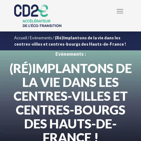
Accueil
/
Evènements
/
(Ré)Implantons de la vie dans les
centres-villes et centres-bourgs des Hauts-de-France !
Evènements :
(RÉ)IMPLANTONS DE
LA VIE DANS LES
CENTRES-VILLES ET
CENTRES-BOURGS
DES HAUTS-DE-
FRANCE !