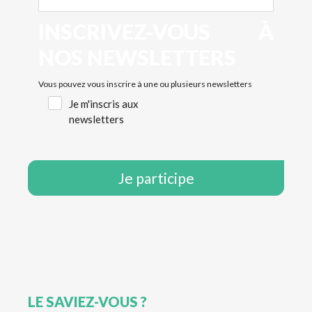
INSCRIVEZ-VOUS À
NOS NEWSLETTERS
Je
Vous pouvez vous inscrire à une ou plusieurs newsletters
m'inscris
Je m'inscris aux
aux
newsletters
newsletters
LE SAVIEZ-VOUS ?