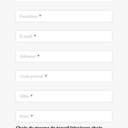
Fonction
*
E-mail
*
Adresse
*
Code postal
*
Ville
*
Pays
*
Choix du groupe de travail (plusieurs choix