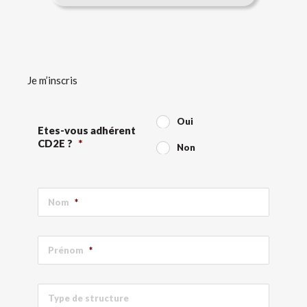
Je m’inscris
Oui
Etes-vous adhérent
CD2E ?
*
Non
Nom
*
Prénom
*
Type de structure