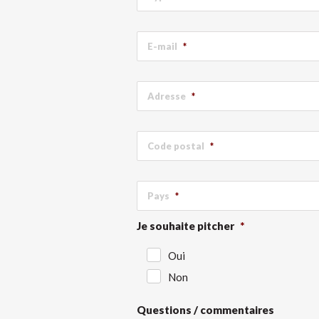
E-mail
*
Adresse
*
Code postal
*
Pays
*
Je souhaite pitcher
*
Oui
Non
Questions / commentaires