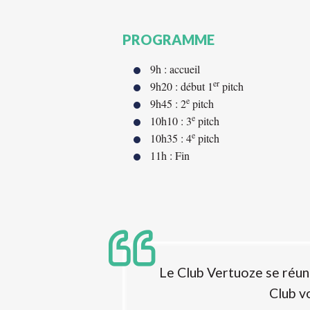
PROGRAMME
9h : accueil
er
9h20 : début 1
pitch
e
9h45 : 2
pitch
e
10h10 : 3
pitch
e
10h35 : 4
pitch
11h : Fin
Le Club Vertuoze se réun
Club v