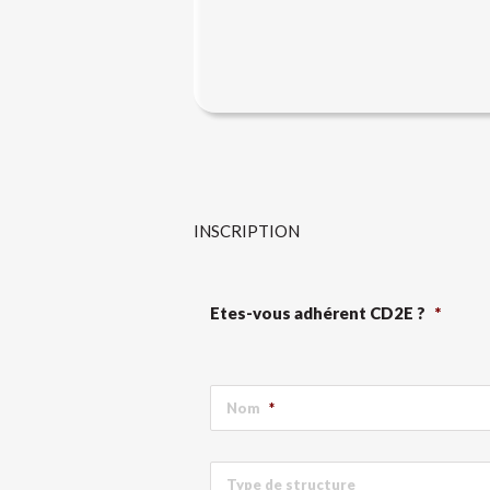
INSCRIPTION
Etes-vous adhérent CD2E ?
*
Nom
*
Type de structure