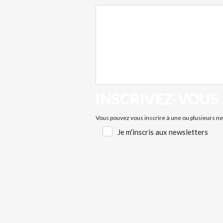
INSCRIVEZ-VOUS
Je
Vous pouvez vous inscrire à une ou plusieurs n
m'inscris
Je m'inscris aux newsletters
aux
newsletters