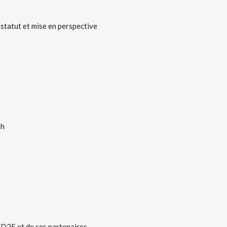
 statut et mise en perspective
7h
D2E et de ses partenaires