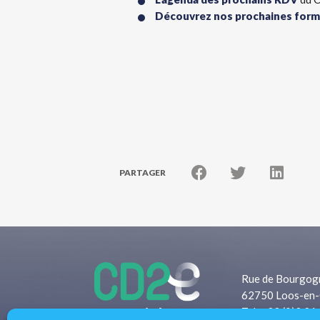
Découvrez nos prochaines form
PARTAGER
Rue de Bourgog
62750 Loos-en-
Tel: +33 (0)3 21