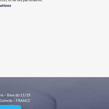
ations
ne – Base du 11/19
Gohelle – FRANCE
 13 06 80