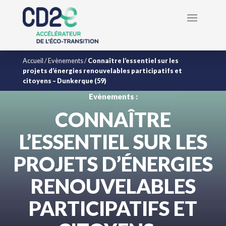
Accueil
/
Evènements
/
Connaître l’essentiel sur les
projets d’énergies renouvelables participatifs et
citoyens – Dunkerque (59)
Evènements :
CONNAÎTRE
L’ESSENTIEL SUR LES
PROJETS D’ÉNERGIES
RENOUVELABLES
PARTICIPATIFS ET