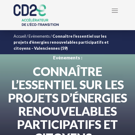
Accueil
/
Evènements
/
Connaître l’essentiel sur les
projets d’énergies renouvelables participatifs et
citoyens – Valenciennes (59)
Evènements :
CONNAÎTRE
L’ESSENTIEL SUR LES
PROJETS D’ÉNERGIES
RENOUVELABLES
PARTICIPATIFS ET