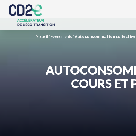
Accueil
/
Evènements
/
Autoconsommation collective :
AUTOCONSOMMA
COURS ET 