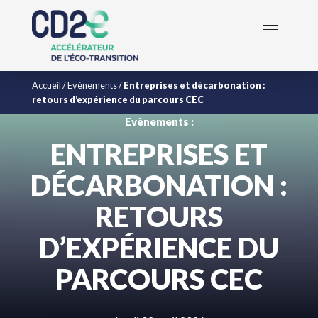
Accueil
/
Evènements
/
Entreprises et décarbonation :
retours d’expérience du parcours CEC
Evènements :
ENTREPRISES ET
DÉCARBONATION :
RETOURS
D’EXPÉRIENCE DU
PARCOURS CEC