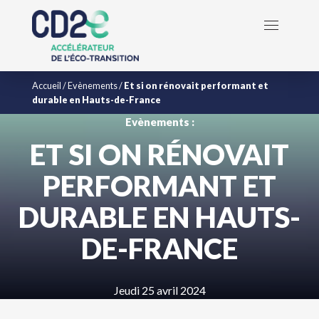
Accueil
/
Evènements
/
Et si on rénovait performant et
durable en Hauts-de-France
Evènements :
ET SI ON RÉNOVAIT
PERFORMANT ET
DURABLE EN HAUTS-
DE-FRANCE
Jeudi 25 avril 2024