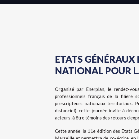
ETATS GÉNÉRAUX D
NATIONAL POUR L
Organisé par
Enerplan
, le rendez-vou
professionnels français de la filière 
prescripteurs nationaux territoriaux. 
distanciel), cette journée invite à déc
acteurs, à être témoins des retours d’expé
Cette année, la 11
e
édition
des
Etats Gé
Marseille
et
permettra de co-écrire, en l