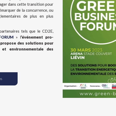
ager dans cette transition pour
démarquer de la concurrence, ou
glementaires de plus en plus
partenaires tels que le CD2E,
 FORUM
» l
’événement pro-
i propose
des solutions pour
e et environnementale des
us