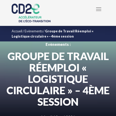
Accueil
/
Evènements
/
Groupe de Travail Réemploi «
Logistique circulaire » – 4ème session
Evènements :
GROUPE DE TRAVAIL
RÉEMPLOI «
LOGISTIQUE
CIRCULAIRE » – 4ÈME
SESSION