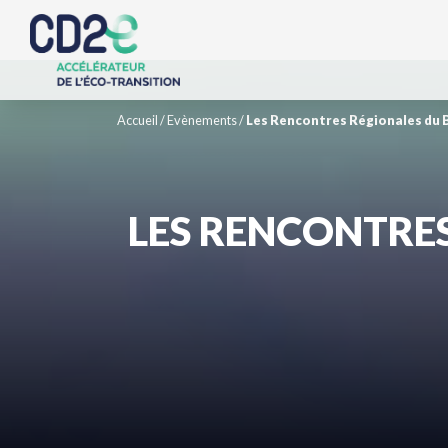
Accueil
/
Evènements
/
Les Rencontres Régionales du B
LES RENCONTRE