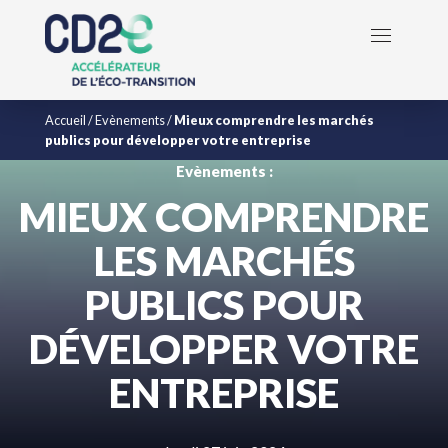
Accueil
/
Evènements
/
Mieux comprendre les marchés
publics pour développer votre entreprise
Evènements :
MIEUX COMPRENDRE
LES MARCHÉS
PUBLICS POUR
DÉVELOPPER VOTRE
ENTREPRISE