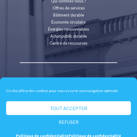
Qui sommes-nous ?
Offres de services
Bâtiment durable
Économie circulaire
Énergies renouvelables
Achat public durable
Centre de ressources
Contact
Recrutement
Ce site utilise des cookies pour vous assurer une navigation optimale
Espace presse
Mentions légales
Politique de confidentialité
TOUT ACCEPTER
Retrait des données personnelles
REFUSER
© 2026 CD2E - Site réalisé par
neoweb.fr
Politique de confidentialité
Politique de confidentialité