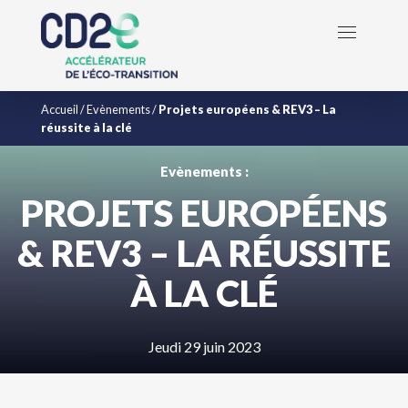
Accueil
/
Evènements
/
Projets européens & REV3 – La
réussite à la clé
Evènements :
PROJETS EUROPÉENS
& REV3 – LA RÉUSSITE
À LA CLÉ
Jeudi 29 juin 2023