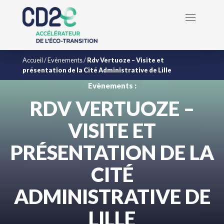
Accueil
/
Evènements
/
Rdv Vertuoze – Visite et
présentation de la Cité Administrative de Lille
Evènements :
RDV VERTUOZE –
VISITE ET
PRÉSENTATION DE LA
CITÉ
ADMINISTRATIVE DE
LILLE